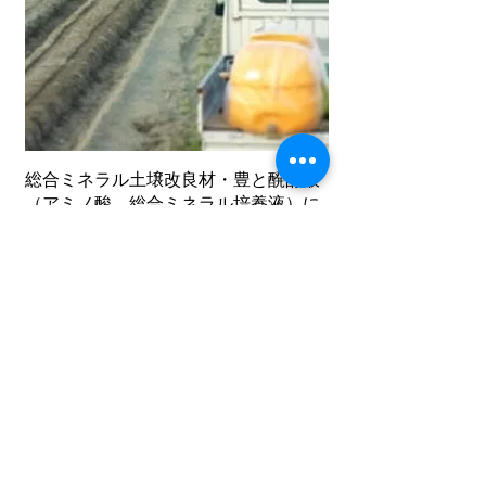
総合ミネラル土壌改良材・豊と醗酵液
（アミノ酸、総合ミネラル培養液）に
は土壌中の汚染物質を分解し、無害化
する微生物を強化することで放射能や
カドニュウム、PCB等を除染し、耕作
可能な土地に変えることができます。
福島ではアミノ酸、総合ミネラル培養
液の散布後１ヶ月で70％まで放射能の
削減ができたという報告があります。