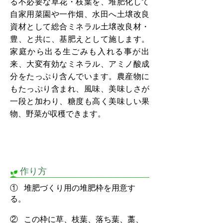
る不必要な草花・枝葉を、堆肥化して
自家用菜園や一作畑、水田へ土壌改良
資材として総合ミネラル土壌改良材・
豊、と共に、基肥えとして施します。
家庭から出る生ごみも入れる事が出
来、大変有効なミネラル、アミノ酸成
分をたっぷり含んでいます。農産物に
もたっぷり含まれ、風味、美味しさが
一段と加わり、糖度も高く美味しい果
物、野菜が収穫できます。
作り方
① 堆肥づくり用の堆肥枠を用意す
る。
② この枠に草、枝葉、落ち葉、藁、