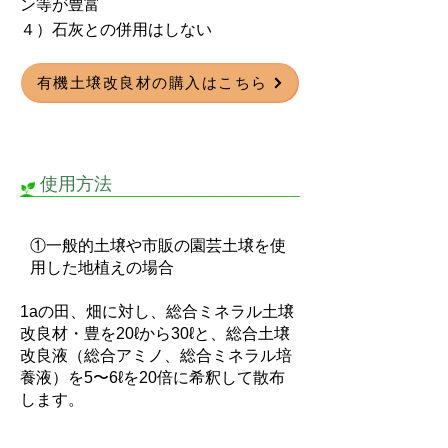
ン等が豊富
４）石灰との併用はしない
有機土壌改良材の購入はこちら
​使用方法
①一般的土壌や市販の園芸土壌を使
用した地植えの場合
1aの田、畑に対し、総合ミネラル土壌
改良材・豊を20ℓから30ℓと、総合土壌
改良液（総合アミノ、総合ミネラル培
養液）を5〜6ℓを20倍に希釈して散布
します。