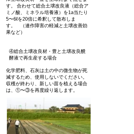
す。 合わせて総合土壌改良液（総合ア
ミノ酸、ミネラル培養液）を1a当たり
5〜6ℓを20倍に希釈して散布しま
す。 （連作障害の軽減と土壌改善効
果など）
④総合土壌改良材・豊と土壌改良醗
酵液で再生産する場合
化学肥料、石灰は土の中の微生物が死
滅するため、使用しないでください。
収穫が終わり、新しい苗を植える場合
は、①〜③を再度繰り返します。