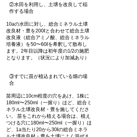
②水田を利用し、土壌を改良して稲
作する場合
10aの水田に対し、総合ミネラル土壌
改良材・豊を200ℓと合わせて総合土壌
改良液（総合アミノ酸、総合ミネラル
培養液）を50〜60ℓを希釈して散布し
ます。2年目以降は初年度の1/2の施肥
となります。（状況により加減あり）
③すでに苗が植込まれている畑の場
合
苗周辺に10cm程度の穴をあけ、1株に
180ml〜250ml（一握り）ほど、総合ミ
ネラル土壌改良材・豊を施してくださ
い。 苗をこれから植える場合は、植え
つける穴に180ml〜250ml（一握り）ほ
ど、1a当たり20から30ℓの総合ミネラ
ル土壌改良材・豊を土壌によく混ぜま