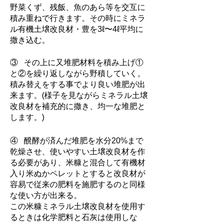
野菜くず、残飯、魚のあら等を交互に
積み重ねで行きます。その時にミネラ
ル有機土壌改良材・豊を3ℓ〜4ℓ平均に
撒き込む。
③ その上に又堆肥材料を積み上げ①
と②を繰り返しながら野積していく。
積み替えをする事でより良い堆肥が出
来ます。(様子を見ながらミネラル土壌
改良材を補充的に撒き、均一な堆肥と
します。)
④ 醗酵が済んだ堆肥を水分20%まで
乾燥させ、使いやすい土壌改良材を作
る必要があり、米糠と混合して有機材
入り米ぬかペレットとすると改良材が
容易で従来の肥料を施肥するのと同様
な使い方が出来る。
この米糠ミネラル土壌改良材を使用す
るときは化学肥料と石灰は使用しな