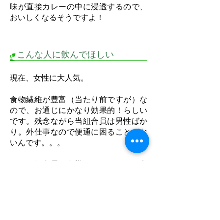
味が直接カレーの中に浸透するので、
おいしくなるそうですよ！
こんな人に飲んでほしい
現在、女性に大人気。
食物繊維が豊富（当たり前ですが）な
ので、お通じにかなり効果的！らしい
です。残念ながら当組合員は男性ばか
り。外仕事なので便通に困ることがな
いんです。。。
ただ、組合員の奥様をはじめとした女
性の家族には大好評。販売する分が無
くなってしまうため、組合員には上限
を決めているんです。この記事を書い
ている現在、在庫は2500本弱。売り切
れたらそこで終了なので、お買い求め