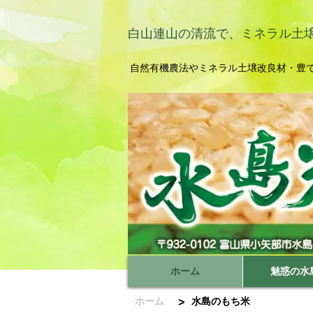
白山連山の清流で、ミネラル土
自然有機農法やミネラル土壌改良材・豊
ホーム
魅惑の水
ホーム
水島のもち米
>