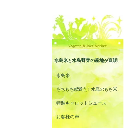
水島米
水島野菜の産地
直
販!
と
が
水島米
もちもち感満点！水島のもち米
特製キャロットジュース
お客様の声